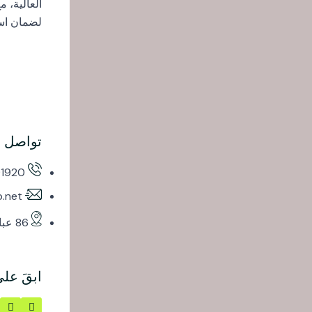
العالية، 
لضمان است
تواصل مع
91920
.net
86 عباس العقاد - مدينة نصر
ابقَ عل