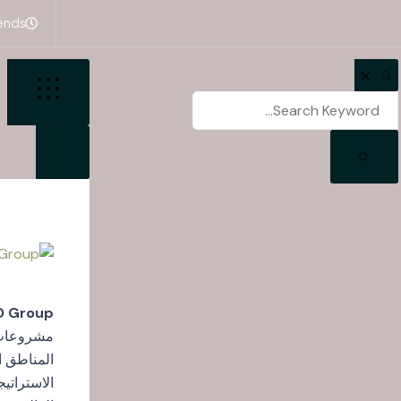
ends
D Group
مشروعا
المناطق ا
الاستراتي