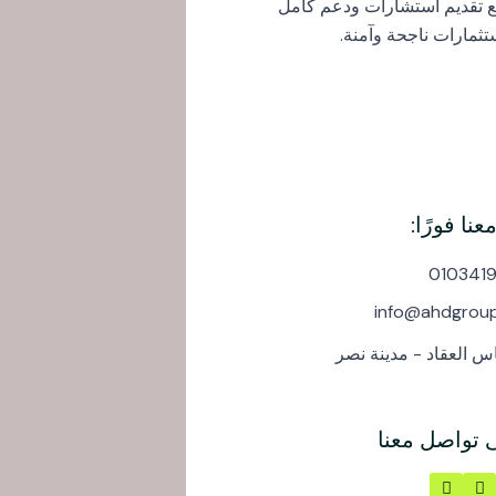
مع تقديم استشارات ودعم كامل
ثمارات ناجحة وآمنة.
نا فورًا:
010341
info@ahdgroup
ى تواصل معنا